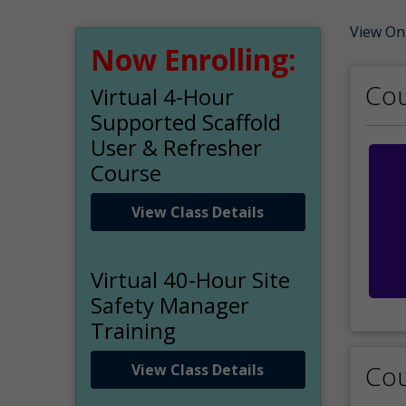
View On
Now Enrolling:
Cou
Virtual 4-Hour
Supported Scaffold
User & Refresher
Course
View Class Details
Virtual 40-Hour Site
Safety Manager
Training
Cou
View Class Details