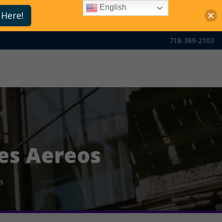
English
 Here!
718-389-2103
es Aereos
s