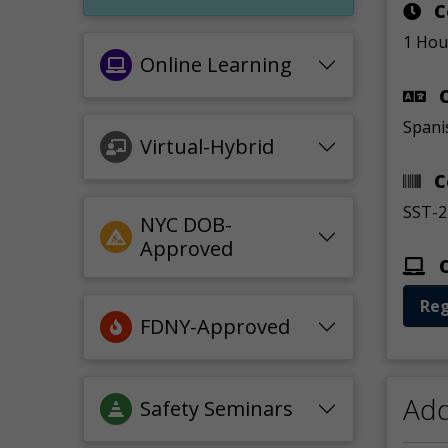
C
1 Hou
Online Learning
C
Spani
Virtual-Hybrid
C
SST-2
NYC DOB-
Approved
O
Reg
FDNY-Approved
Add
Safety Seminars