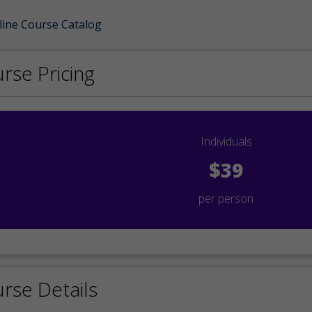
line Course Catalog
rse Pricing
Individuals
$39
per person
rse Details