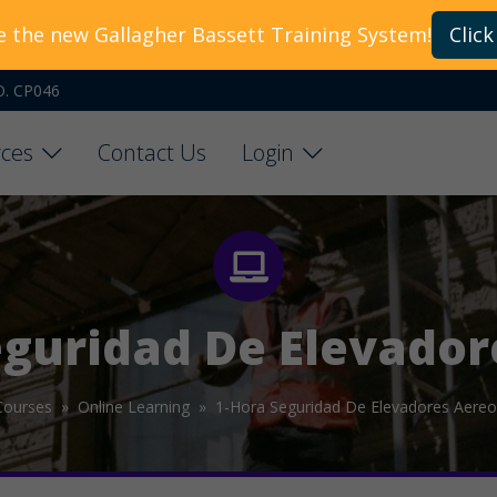
e the new Gallagher Bassett Training System!
Click
O. CP046
ces
Contact Us
Login
eguridad De Elevador
Courses »
Online Learning »
1-Hora Seguridad De Elevadores Aereo