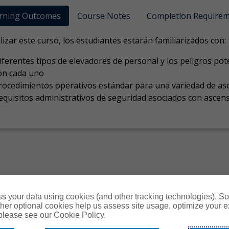
rning Outcomes
Course Notes
Completion Require
alizar este curso, los estudiantes estarán familiarizados con:
iferentes tipos de elevadores de personal y los peligros pot
on cada uno
rocedimientos operativos estándar para una variedad de as
equisitos administrativos de seguridad asociados con ascen
s your data using cookies (and other tracking technologies). S
her optional cookies help us assess site usage, optimize your 
 please see our Cookie Policy.