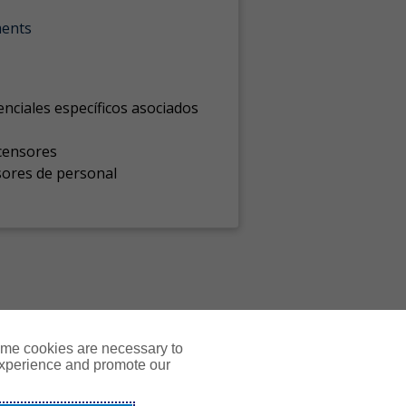
ments
enciales específicos asociados
censores
sores de personal
ome cookies are necessary to
experience and promote our
Courses
Resources
Contact Us
Login