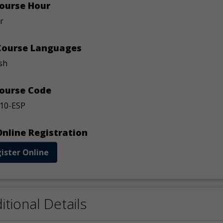
ourse Hour
r
ourse Languages
sh
ourse Code
10-ESP
nline Registration
ister Online
itional Details