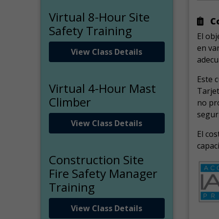
Virtual 8-Hour Site
Co
Safety Training
El obj
en var
View Class Details
adecua
Este c
Virtual 4-Hour Mast
Tarjet
Climber
no pro
seguri
View Class Details
El cos
capac
Construction Site
Fire Safety Manager
Training
View Class Details