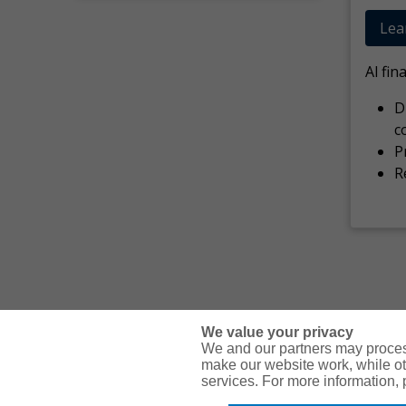
Lea
Al fin
D
c
P
R
We value your privacy
We and our partners may proces
make our website work, while ot
services. For more information,