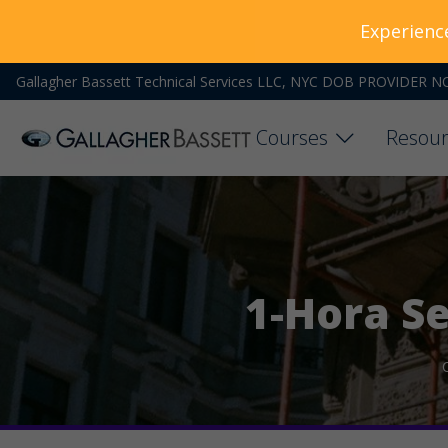
Experienc
Gallagher Bassett Technical Services LLC, NYC DOB PROVIDER N
Courses
Resour
1-Hora S